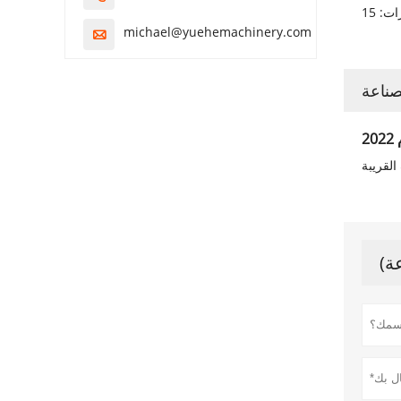
michael@yuehemachinery.com

صناعة
2