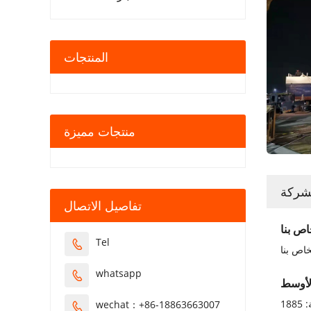
المنتجات
منتجات مميزة
لشركة
تفاصيل الاتصال
اص بنا
Tel

whatsapp

كراكة شفط القاطع 6024: على كل طول: 48.5 م قوة المحرك الرئيسية: 1885kw قوة المحرك المساعدة: 1007kw مسافة التفريغ:
wechat：+86-18863663007
