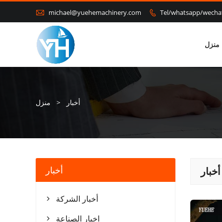

michael@yuehemachinery.com
Tel/whatsapp/wech

منزل
أخبار
>
منزل
أخبار
أخبار
أخبار الشركة

اخبار الصناعة
