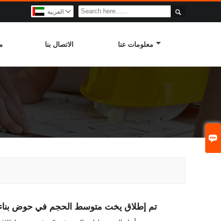

العربية

معلومات عنا
الاتصال بنا
م

تم إطلاق يخت متوسط ​​الحجم في حوض بناء 