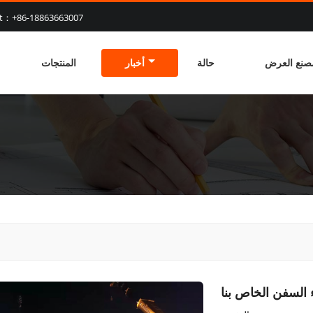
at：+86-18863663007
صنع العرض
حالة
أخبار
المنتجات
السفن الخاص بنا