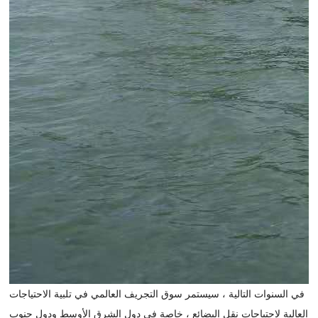
في السنوات التالية ، سيستمر سوق التجريف العالمي في تلبية الاحتياجات
العالية لاحتياجات نقل البضائع ، خاصة في دول الشرق الأوسط ودول جنوب