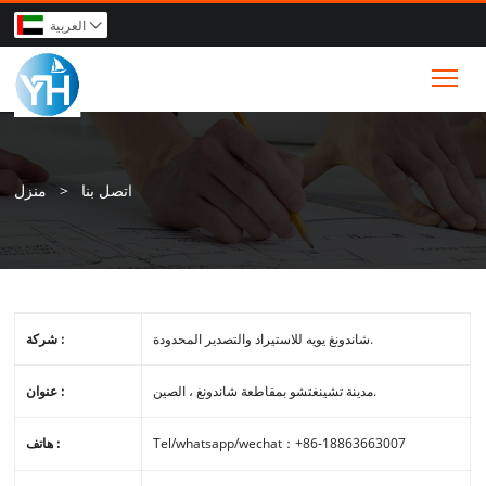
العربية

Tog
اتصل بنا
>
منزل
شاندونغ يويه للاستيراد والتصدير المحدودة.
شركة :
مدينة تشينغتشو بمقاطعة شاندونغ ، الصين.
عنوان :
Tel/whatsapp/wechat：+86-18863663007
هاتف :